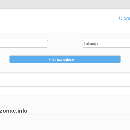
Ulogu
ezonac.info