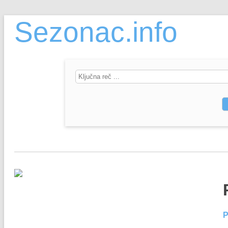
Sezonac.info
P