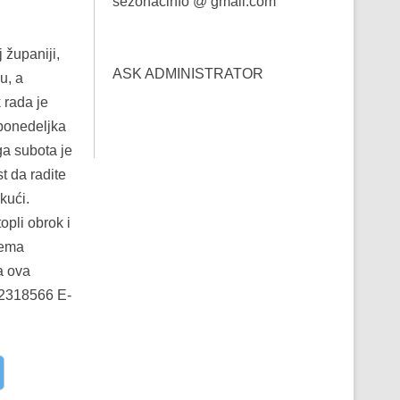
sezonacinfo @ gmail.com
 županiji,
ASK ADMINISTRATOR
u, a
 rada je
ponedeljka
a subota je
t da radite
kući.
opli obrok i
rema
a ova
62318566 E-