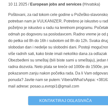
10 11 2025 /
European jobs and services
(Hrvatska)
Poštovani, za rad tokom cele godine u Požeško-slavonskoj
potreban nam je VULKANIZER. Potrebno je iskustvo u rad
poželjno je iskustvo u radu na teretnom programu. Početak
odmah po dogovoru sa poslodavcem. Radno vreme je od 
do petka od 8h do 16h i subotom od 8h do 12h. Svaka drug
slobodan dan i nedelje su slobodni dani. Postoji mogućnos
više radnih sati, kako biste imali nekoliko dana za odlazak 
Obezbeđeni su smeštaj (bili biste sami u smeštaju), jedan t
radna dozvola. Neto plata se kreće od 1000e do 1500e, p
pokazanom zanju nakon početka rada. Da li Vam odgovar
ponuda? Javite nam se putem: Vibera/What'sAppa: +381
mail adrese: posao.u.evropi1@gmail.com
KONTAKTIRAJ OGLASIVAČA