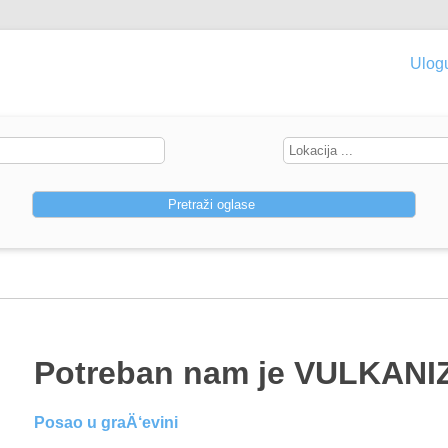
Ulogu
Potreban nam je VULKANI
Posao u graÄ‘evini