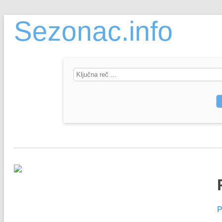
Sezonac.info
P