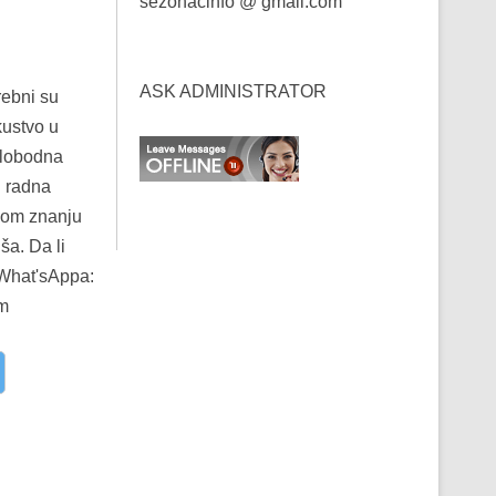
sezonacinfo @ gmail.com
ASK ADMINISTRATOR
rebni su
ustvo u
slobodna
i radna
nom znanju
ša. Da li
What'sAppa:
om