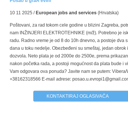
Posao u graÄ‘evini
10 11 2025 /
European jobs and services
(Hrvatska)
Poštovani, za rad tokom cele godine u blizini Zagreba, pot
nam INŽINJERI ELEKTROTEHNIKE (m/ž). Potrebno je isk
radu. Radno vreme je od 8 do 10h dnevno, a postoje dva 
dana u toku nedelje. Obezbeđeni su smeštaj, jedan obrok 
dozvola. Neto plata je od 2000e do 2500e, prema prikaza
nakon početka rada, a postoji mogućnost da plata bude i vi
Vam odgovara ova ponuda? Javite nam se putem: Vibera/
+38162318566 E-mail adrese: posao.u.evropi1@gmail.c
KONTAKTIRAJ OGLASIVAČA