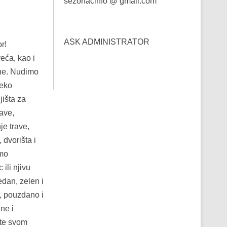
sezonacinfo @ gmail.com
ASK ADMINISTRATOR
r!
veća, kao i
ine. Nudimo
reko
jišta za
rave,
je trave,
 dvorišta i
imo
ili njivu
edan, zelen i
o, pouzdano i
ne i
ite svom