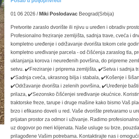
Posao u poljoprivredi
01 06 2026 /
Miki Poslodavac
Beograd(Srbija)
Pretvorite zaraslo dvorište ili njivu u uređen i obradiv prosto
Profesionalno freziranje zemljišta, sadnja trave, cveća i dr
kompletno uređenje i održavanje dvorišta tokom cele god
kompletno uređivanje parcela - od čišćenja zaraslog tla, p
uklanjanja korova i neuređenih površina, do pripreme zeml
setvu. ✔️Freziranje i priprema zemljišta, ✔️Setva i sadnja t
✔️Sadnja cveća, ukrasnog bilja i stabala, ✔️Košenje i šišan
✔️Održavanje dvorišta i zelenih površina, ✔️Uređenje bašti,
prilaza, ✔️Sezonsko čišćenjei sređivanje okućnice. Korist
traktorske freze, tarupe i druge mašine kako bismo Vaš plac 
brzo i efikasno doveli u red. Vaše dvorište pretvaramo u ur
prijatan prostor za odmor i uživanje. Radimo profesionaln
uz dogovor po meri klijenata. Naše usluge su brze, pouzda
prilagođene Vašim potrebama. Kontaktirajte nas i omoguć